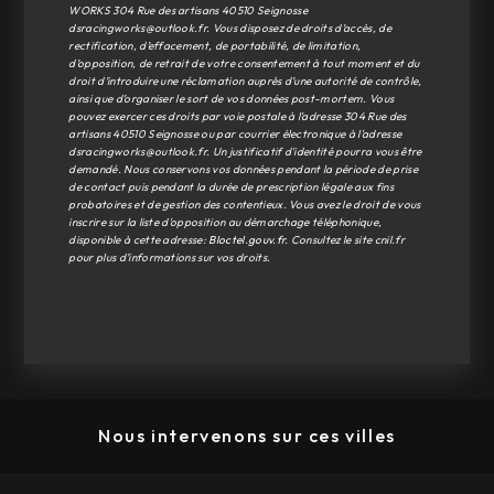
WORKS 304 Rue des artisans 40510 Seignosse
dsracingworks@outlook.fr. Vous disposez de droits d’accès, de
rectification, d’effacement, de portabilité, de limitation,
d’opposition, de retrait de votre consentement à tout moment et du
droit d’introduire une réclamation auprès d’une autorité de contrôle,
ainsi que d’organiser le sort de vos données post-mortem. Vous
pouvez exercer ces droits par voie postale à l'adresse 304 Rue des
artisans 40510 Seignosse ou par courrier électronique à l'adresse
dsracingworks@outlook.fr. Un justificatif d'identité pourra vous être
demandé. Nous conservons vos données pendant la période de prise
de contact puis pendant la durée de prescription légale aux fins
probatoires et de gestion des contentieux. Vous avez le droit de vous
inscrire sur la liste d'opposition au démarchage téléphonique,
disponible à cette adresse:
Bloctel.gouv.fr
. Consultez le site cnil.fr
pour plus d’informations sur vos droits.
Nous intervenons sur ces villes