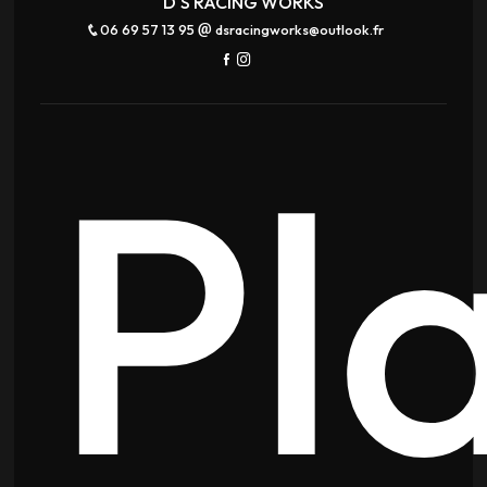
D'S RACING WORKS
06 69 57 13 95
dsracingworks@outlook.fr
Pl