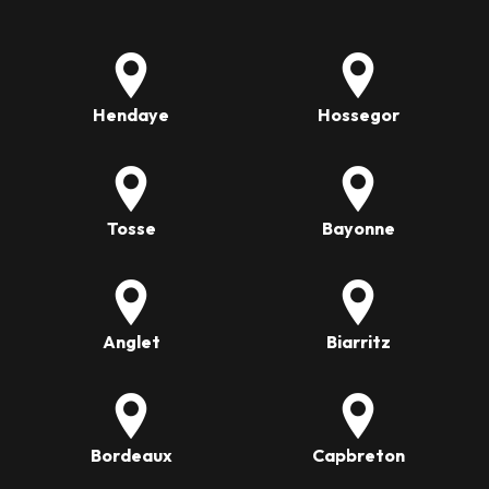
Hendaye
Hossegor
Tosse
Bayonne
Anglet
Biarritz
Bordeaux
Capbreton