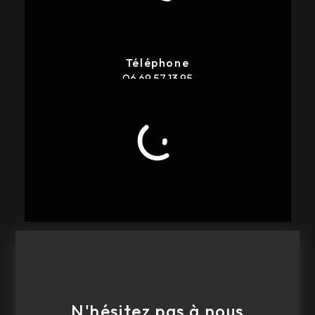
Téléphone
06 69 57 13 95
E-mail
dsracingworks@outlook.fr
N'hésitez pas à nous