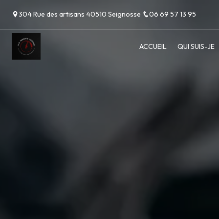
Panneau de gestion des cookies
304 Rue des artisans 40510 Seignosse
06 69 57 13 95
ACCUEIL
QUI SUIS-JE