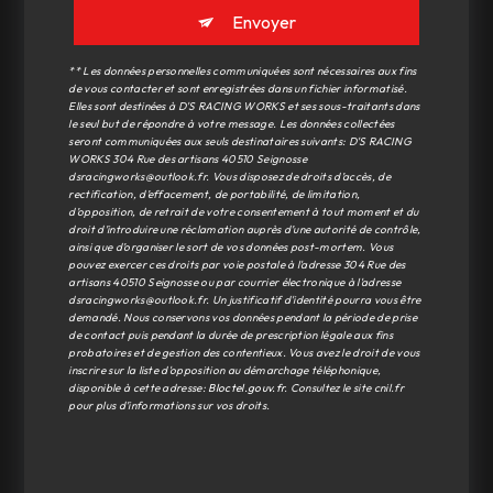
Envoyer
** Les données personnelles communiquées sont nécessaires aux fins
de vous contacter et sont enregistrées dans un fichier informatisé.
Elles sont destinées à D'S RACING WORKS et ses sous-traitants dans
le seul but de répondre à votre message. Les données collectées
seront communiquées aux seuls destinataires suivants: D'S RACING
WORKS 304 Rue des artisans 40510 Seignosse
dsracingworks@outlook.fr. Vous disposez de droits d’accès, de
rectification, d’effacement, de portabilité, de limitation,
d’opposition, de retrait de votre consentement à tout moment et du
droit d’introduire une réclamation auprès d’une autorité de contrôle,
ainsi que d’organiser le sort de vos données post-mortem. Vous
pouvez exercer ces droits par voie postale à l'adresse 304 Rue des
artisans 40510 Seignosse ou par courrier électronique à l'adresse
dsracingworks@outlook.fr. Un justificatif d'identité pourra vous être
demandé. Nous conservons vos données pendant la période de prise
de contact puis pendant la durée de prescription légale aux fins
probatoires et de gestion des contentieux. Vous avez le droit de vous
inscrire sur la liste d'opposition au démarchage téléphonique,
disponible à cette adresse:
Bloctel.gouv.fr
. Consultez le site cnil.fr
pour plus d’informations sur vos droits.